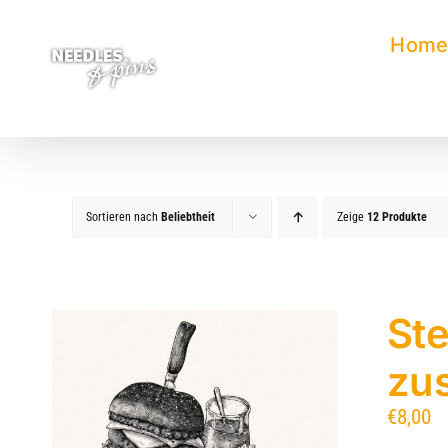
Zum
Inhalt
Hom
springen
Sortieren nach
Beliebtheit
Zeige
12 Produkte
Ste
zu
€
8,00