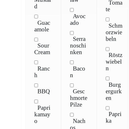
Toma
d
te
Avoc
Guac
ado
Schm
amole
orzwie
beln
Serra
Sour
noschi
Cream
nken
Röstz
wiebel
n
Ranc
Baco
h
n
Burg
ergurk
BBQ
Gesc
en
hmorte
Pilze
Papri
Papri
kamay
ka
o
Nach
os