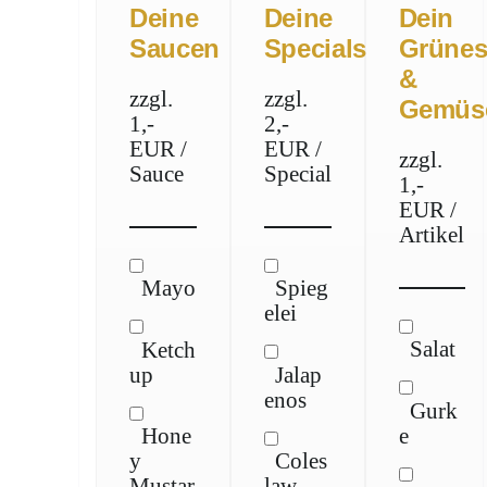
Deine
Deine
Dein
Saucen
Specials
Grüne
&
zzgl.
zzgl.
Gemüs
1,-
2,-
EUR /
EUR /
zzgl.
Sauce
Special
1,-
EUR /
Artikel
Mayo
Spieg
elei
Salat
Ketch
up
Jalap
enos
Gurk
e
Hone
y
Coles
Mustar
law