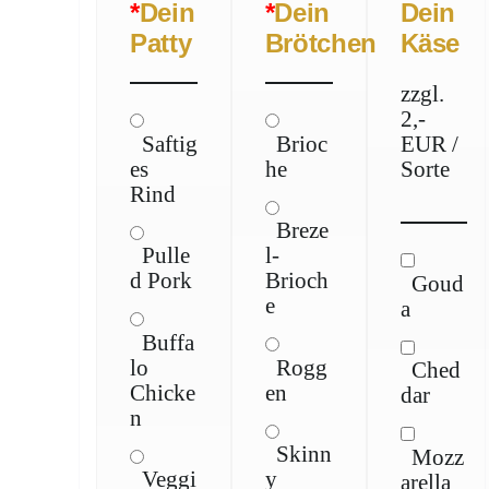
*
Dein
*
Dein
Dein
Patty
Brötchen
Käse
zzgl.
2,-
Saftig
Brioc
EUR /
es
he
Sorte
Rind
Breze
Pulle
l-
d Pork
Brioch
Goud
e
a
Buffa
lo
Rogg
Ched
Chicke
en
dar
n
Skinn
Mozz
Veggi
y
arella