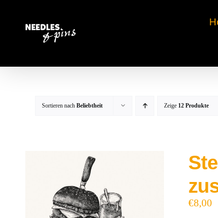
Zum
Inhalt
H
springen
Sortieren nach
Beliebtheit
Zeige
12 Produkte
Ste
zu
€
8,00