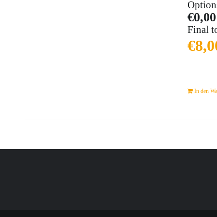
Option
€0,00
Final t
€
8,0
In den W