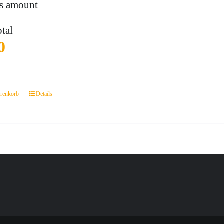
s amount
otal
0
arenkorb
Details