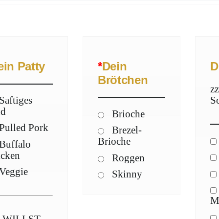
ein Patty
*
Dein
D
Brötchen
zz
Saftiges
S
nd
Brioche
Pulled Pork
Brezel-
Brioche
Buffalo
icken
Roggen
Veggie
Skinny
M