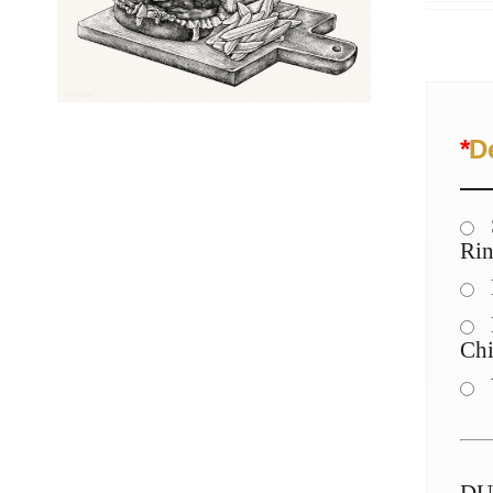
*
D
Ri
Ch