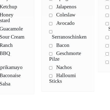
Ketchup
Jalapenos
Honey
Coleslaw
stard
Avocado
Guacamole
Sour Cream
Serranoschinken
Ranch
Bacon
BBQ
Geschmorte
Pilze
aprikamayo
Nachos
Baconaise
Halloumi
Sticks
Salsa