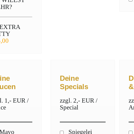
 WILLST
HR?
EXTRA
TTY
,00
ine
Deine
D
ucen
Specials
&
l. 1,- EUR /
zzgl. 2,- EUR /
zz
ce
Special
Ar
Mayo
Spiegelei