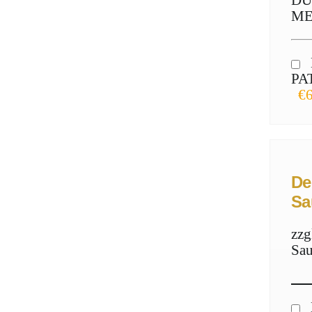
DU
ME
PA
€6
De
Sa
zzg
Sau