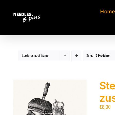
Zum
Inhalt
Hom
springen
Sortieren nach
Name
Zeige
12 Produkte
Ste
zu
€
8,00