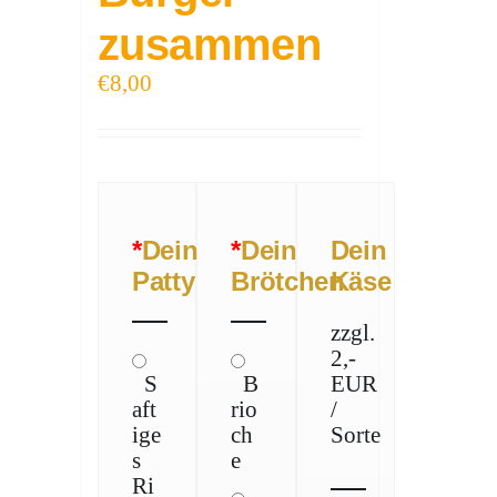
zusammen
€
8,00
*
Dein
*
Dein
Dein
Patty
Brötchen
Käse
zzgl.
2,-
S
B
EUR
aft
rio
/
ige
ch
Sorte
s
e
Ri