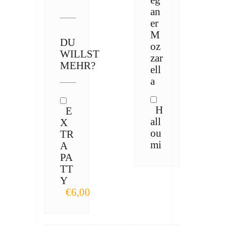
eg
an
er
M
DU
oz
WILLST
zar
MEHR?
ell
a
H
E
all
X
ou
TR
mi
A
PA
TT
Y
€6,00