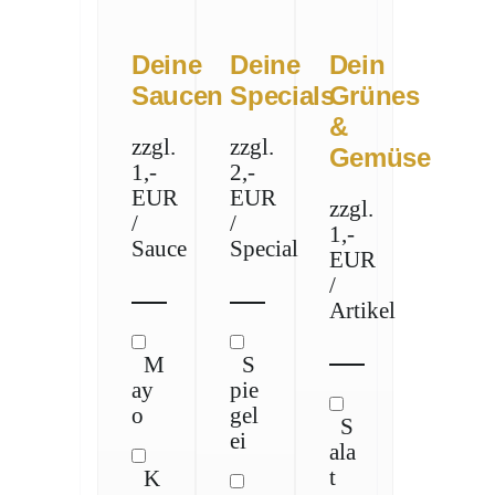
Deine
Deine
Dein
Saucen
Specials
Grünes
&
zzgl.
zzgl.
Gemüse
1,-
2,-
EUR
EUR
zzgl.
/
/
1,-
Sauce
Special
EUR
/
Artikel
M
S
ay
pie
o
gel
S
ei
ala
t
K