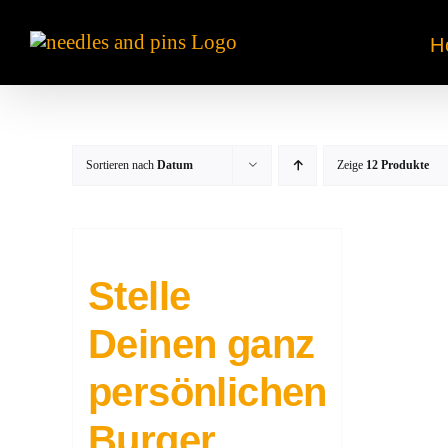
Zum
Inhalt
H
springen
Sortieren nach
Datum
Zeige
12 Produkte
Stelle
Deinen ganz
persönlichen
Burger