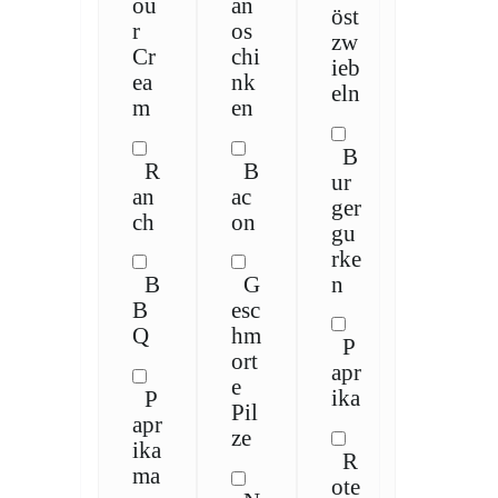
ou
an
öst
r
os
zw
Cr
chi
ieb
ea
nk
eln
m
en
B
R
B
ur
an
ac
ger
ch
on
gu
rke
n
B
G
B
esc
Q
hm
P
ort
apr
e
ika
P
Pil
apr
ze
ika
R
ma
ote