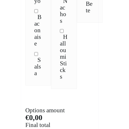
yo
N
Be
ac
te
ho
B
s
ac
on
ais
H
e
all
ou
mi
S
Sti
als
ck
a
s
Options amount
€0,00
Final total