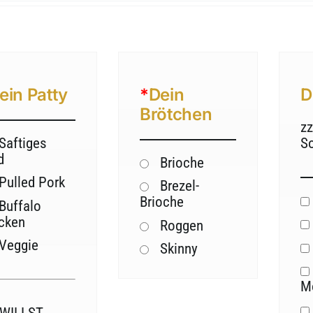
ein Patty
*
Dein
D
Brötchen
zz
Saftiges
S
d
Brioche
Pulled Pork
Brezel-
Brioche
Buffalo
cken
Roggen
Veggie
Skinny
M