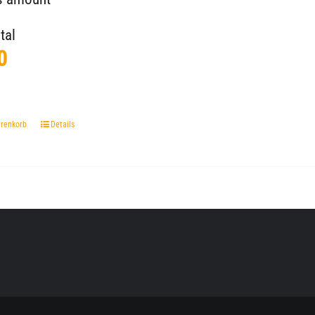
tal
0
arenkorb
Details