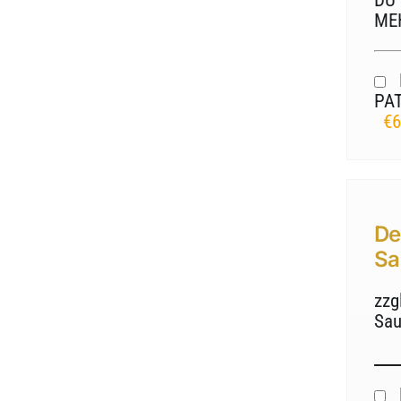
DU
ME
PA
€6
De
Sa
zzg
Sa