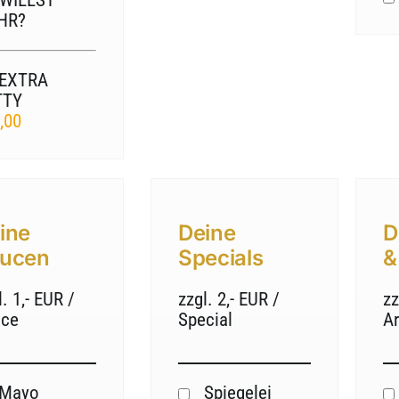
 WILLST
HR?
EXTRA
TTY
,00
ine
Deine
D
ucen
Specials
&
l. 1,- EUR /
zzgl. 2,- EUR /
zz
uce
Special
Ar
Mayo
Spiegelei