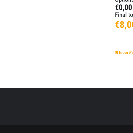
€0,00
Final to
€
8,0
In den W