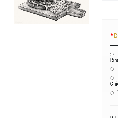
*
D
Rin
Chi