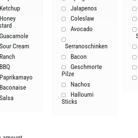
Ketchup
Jalapenos
Honey
Coleslaw
tard
Avocado
Guacamole
Sour Cream
Serranoschinken
Ranch
Bacon
BBQ
Geschmorte
Pilze
Paprikamayo
Nachos
Baconaise
Halloumi
Salsa
Sticks
s amount