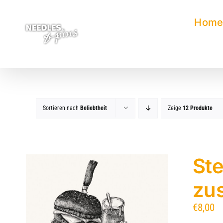
Zum
Inhalt
Hom
springen
Sortieren nach
Beliebtheit
Zeige
12 Produkte
Ste
zu
€
8,00