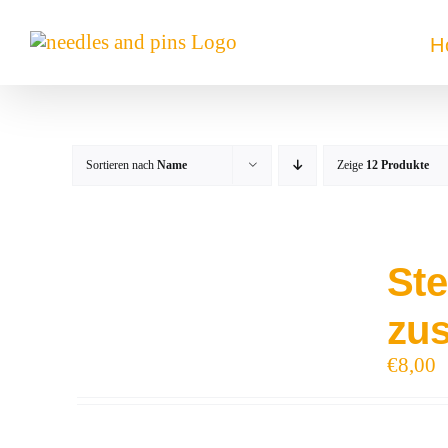
Zum
Inhalt
H
springen
Sortieren nach
Name
Zeige
12 Produkte
Ste
zu
€
8,00