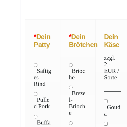
*
Dein
*
Dein
Dein
Patty
Brötchen
Käse
zzgl.
2,-
Saftig
Brioc
EUR /
es
he
Sorte
Rind
Breze
Pulle
l-
d Pork
Brioch
Goud
e
a
Buffa