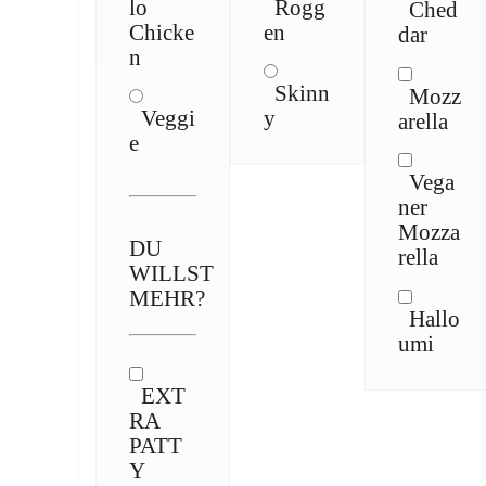
lo
Rogg
Ched
Chicke
en
dar
n
Skinn
Mozz
Veggi
y
arella
e
Vega
ner
Mozza
DU
rella
WILLST
MEHR?
Hallo
umi
EXT
RA
PATT
Y