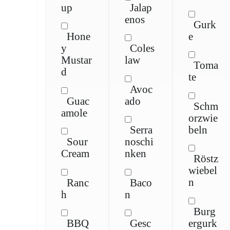
up
Jalap
enos
Gurk
e
Hone
y
Coles
Mustar
law
Toma
d
te
Avoc
Guac
ado
Schm
amole
orzwie
beln
Serra
Sour
noschi
Cream
nken
Röstz
wiebel
n
Ranc
Baco
h
n
Burg
ergurk
BBQ
Gesc