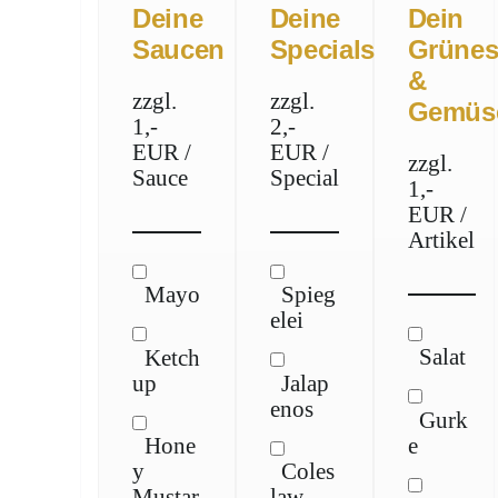
Deine
Deine
Dein
Saucen
Specials
Grüne
&
zzgl.
zzgl.
Gemüs
1,-
2,-
EUR /
EUR /
zzgl.
Sauce
Special
1,-
EUR /
Artikel
Mayo
Spieg
elei
Salat
Ketch
up
Jalap
enos
Gurk
e
Hone
y
Coles
Mustar
law