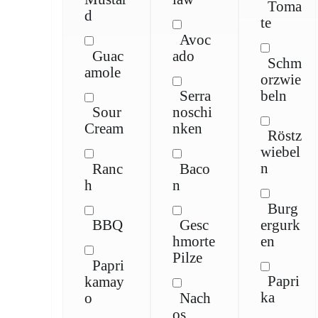
Toma
d
te
Avoc
Guac
ado
Schm
amole
orzwie
beln
Serra
Sour
noschi
Cream
nken
Röstz
wiebel
n
Ranc
Baco
h
n
Burg
ergurk
BBQ
Gesc
en
hmorte
Pilze
Papri
Papri
kamay
ka
o
Nach
os