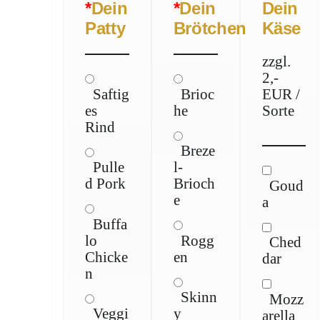
*
Dein
*
Dein
Dein
Patty
Brötchen
Käse
zzgl.
2,-
Saftig
Brioc
EUR /
es
he
Sorte
Rind
Breze
Pulle
l-
d Pork
Brioch
Goud
e
a
Buffa
lo
Rogg
Ched
Chicke
en
dar
n
Skinn
Mozz
Veggi
y
arella