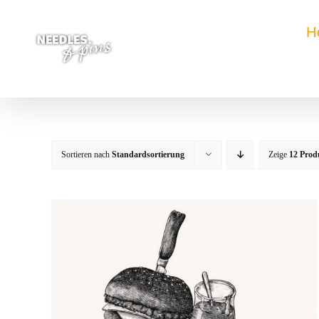
Zum
Inhalt
H
springen
Sortieren nach
Standardsortierung
Zeige
12 Prod